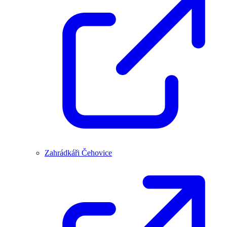
Zahrádkáři Čehovice