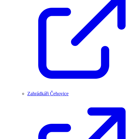
Zahrádkáři Čehovice