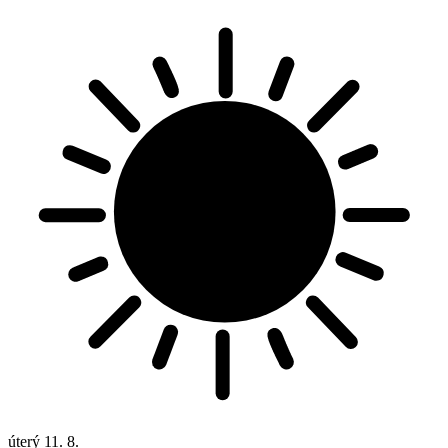
úterý
11. 8.