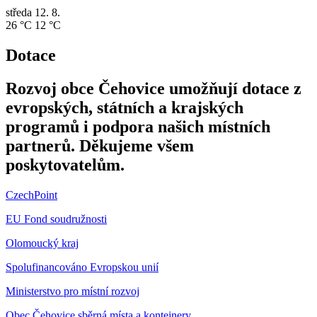
středa
12. 8.
26 °C
12 °C
Dotace
Rozvoj obce Čehovice umožňují dotace z
evropských, státních a krajských
programů i podpora našich místních
partnerů. Děkujeme všem
poskytovatelům.
CzechPoint
EU Fond soudružnosti
Olomoucký kraj
Spolufinancováno Evropskou unií
Ministerstvo pro místní rozvoj
Obec Čehovice sběrná místa a kontejnery