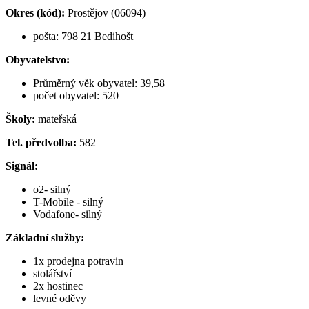
Okres (kód):
Prostějov (06094)
pošta:
798 21 Bedihošt
Obyvatelstvo:
Průměrný věk obyvatel: 39,58
počet obyvatel: 520
Školy:
mateřská
Tel. předvolba:
582
Signál:
o2- silný
T-Mobile - silný
Vodafone- silný
Základní služby:
1x prodejna potravin
stolářství
2x hostinec
levné oděvy