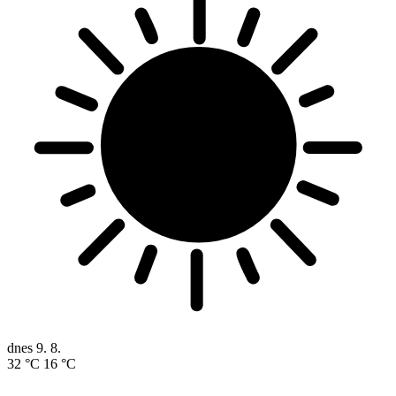
dnes
9. 8.
32 °C
16 °C