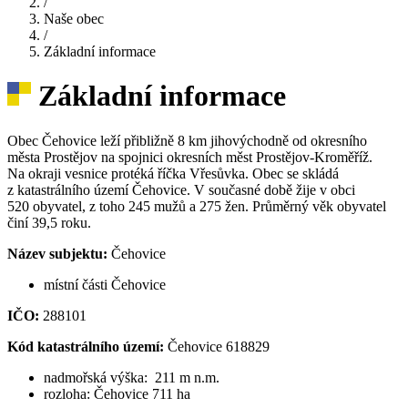
/
Naše obec
/
Základní informace
Základní informace
Obec Čehovice leží přibližně 8 km jihovýchodně od okresního
města Prostějov na spojnici okresních měst Prostějov-Kroměříž.
Na okraji vesnice protéká říčka Vřesůvka. Obec se skládá
z katastrálního území Čehovice. V současné době žije v obci
520 obyvatel, z toho 245 mužů a 275 žen. Průměrný věk obyvatel
činí 39,5 roku.
Název subjektu:
Čehovice
místní části Čehovice
IČO:
288101
Kód katastrálního území:
Čehovice 618829
nadmořská výška:
211 m n.m.
rozloha: Čehovice 711 ha