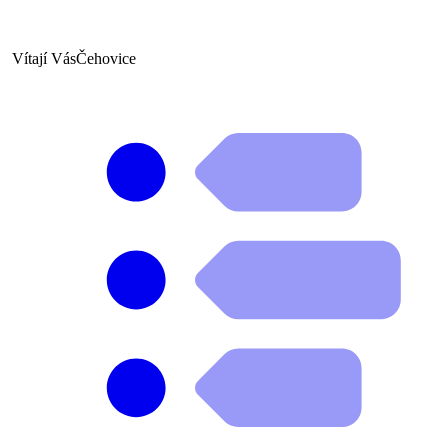
Vítají Vás
Čehovice