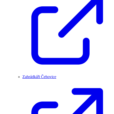
Zahrádkáři Čehovice