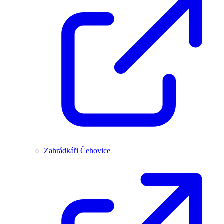
Zahrádkáři Čehovice