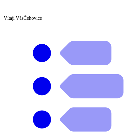
Vítají Vás
Čehovice